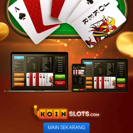
MAIN SEKARANG